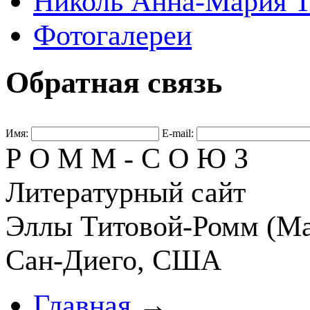
Николь Анна-Мария Т
Фотогалереи
Обратная связь
Имя:
E-mail:
Р О М М - С О Ю З
Литературный сайт
Эллы Титовой-Ромм (Ма
Сан-Диего, США
Главная
→