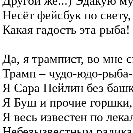
Другой же...) Эдакую м
Несёт фейсбук по свету,
Какая гадость эта рыба!
Да, я трампист, во мне 
Трамп – чудо-юдо-рыба-
Я Сара Пейлин без башк
Я Буш и прочие горшки,
Я весь известен по лека
Небезызвестным радика