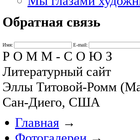
Мы глазами художн
Обратная связь
Имя:
E-mail:
Р О М М - С О Ю З
Литературный сайт
Эллы Титовой-Ромм (Ма
Сан-Диего, США
Главная
→
Фотогалереи
→