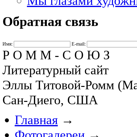
Мы глазами художн
Обратная связь
Имя:
E-mail:
Р О М М - С О Ю З
Литературный сайт
Эллы Титовой-Ромм (Ма
Сан-Диего, США
Главная
→
Фотогалереи
→