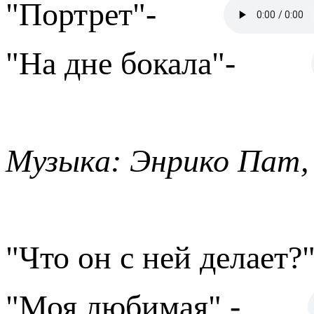
"Портрет"-
"На дне бокала"-
Музыка: Энрико Пат,
"Что он с ней делает?"
"Моя любимая" -