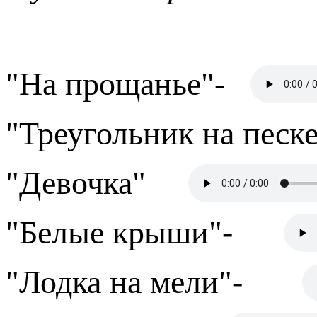
"На прощанье"-
"Треугольник на песк
"Девочка"
"Белые крыши"-
"Лодка на мели"-