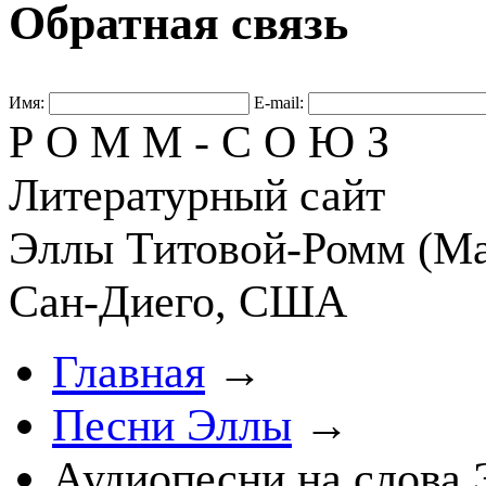
Обратная связь
Имя:
E-mail:
Р О М М - С О Ю З
Литературный сайт
Эллы Титовой-Ромм (Ма
Сан-Диего, США
Главная
→
Песни Эллы
→
Аудиопесни на слова